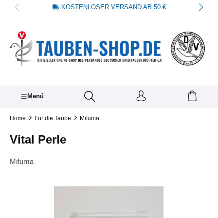
KOSTENLOSER VERSAND AB 50 €
alt springen
Menü
Home
Für die Taube
Mifuma
Vital Perle
Mifuma
Bildergalerie überspringen