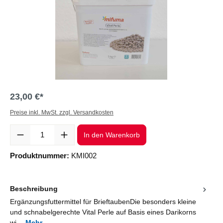
23,00 €*
Preise inkl. MwSt. zzgl. Versandkosten
Produkt Anzahl: Gib den gewünschten Wert ein oder benutze die Sc
In den Warenkorb
Produktnummer:
KMI002
Beschreibung
Ergänzungsfuttermittel für BrieftaubenDie besonders kleine
und schnabelgerechte Vital Perle auf Basis eines Darikorns
wi…
Mehr