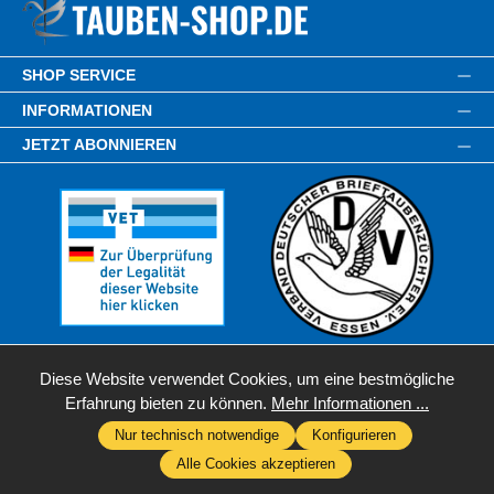
SHOP SERVICE
INFORMATIONEN
JETZT ABONNIEREN
Diese Website verwendet Cookies, um eine bestmögliche
Erfahrung bieten zu können.
Mehr Informationen ...
Nur technisch notwendige
Konfigurieren
* Alle Preise inkl. gesetzl. Mehrwertsteuer zzgl.
Versandkosten
,
Alle Cookies akzeptieren
wenn nicht anders angegeben.