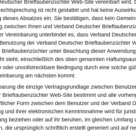
eutscher Brieftaubenzüchter Web-Site vereinbart wird.
Rechtsprechung ist nicht gestattet und hat keine Auswi
 dieses Absatzes ein. Sie bestätigen, dass kein Gemei
ng zwischen Ihnen und Verband Deutscher Brieftaubenzü
er Vereinbarung unterbindet es, dass Verband Deutsche
 Benutzung der Verband Deutscher Brieftaubenzüchter W
 Brieftaubenzüchter unter Beachtung dieser Anwendung.
ht steht, einschließlich des oben genannten Haftungsau
 oder unvollstreckbare Bedingung durch eine solche gült
reinbarung am nächsten kommt.
nbarung die einzige Vertragsgrundlage zwischen Benutze
r Brieftaubenzüchter Web-Site bestimmt und alle vorhe
hriftlicher Form zwischen dem Benutzer und der Verband 
 und ihrer elektronischen Kenntnisnahme wird für juris
rung beziehen oder auf ihr beruhen, im gleichen Umfang
die ursprünglich schriftlich erstellt generiert und auf 