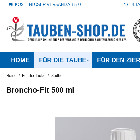
KOSTENLOSER VERSAND AB 50 €
14 
springen
Zur Hauptnavigation springen
HOME
FÜR DIE TAUBE
FÜR DEN ZIE
Home
Für die Taube
Sudhoff
Broncho-Fit 500 ml
Bildergalerie überspringen