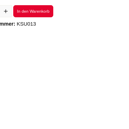
l: Gib den gewünschten Wert ein oder benutze die Schaltflächen um 
In den Warenkorb
ummer:
KSU013