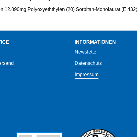
ren 12.890mg Polyoxyeththylen (20) Sorbitan-Monolaurat (E 432
ICE
INFORMATIONEN
Newsletter
ersand
Datenschutz
Impressum