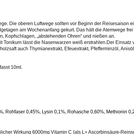
wege. Die oberen Luftwege sollten vor Beginn der Reisesaison e
lgetagen am Wochenanfang gekurt. Das hält die Atemwege frei 
en, Kopfschlagen, „abstehenden Ohren“ und nießen an.
t Tonikum lässt die Nasenwarzen weiß erstrahlen.Der Einsatz vo
olzsaft auch Thymianextrakt, Efeuextrakt, Pfefferminzöl, Anisö
fasst 10ml.
%, Rohfaser 0,45%, Lysin 0,1%, Rohasche 0,60%, Methionin 0
ähnlicher Wirkung 6000mg Vitamin C (als L+ Ascorbinsäure-Re