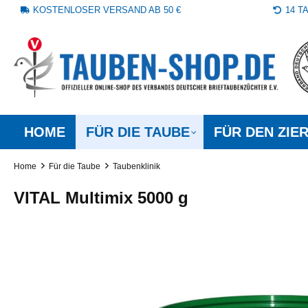
KOSTENLOSER VERSAND AB 50 €
14 
springen
Zur Hauptnavigation springen
HOME
FÜR DIE TAUBE
FÜR DEN ZIE
Home
Für die Taube
Taubenklinik
VITAL Multimix 5000 g
Bildergalerie überspringen