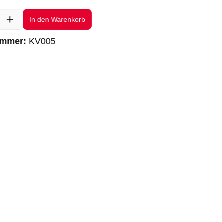
l: Gib den gewünschten Wert ein oder benutze die Schaltflächen um 
In den Warenkorb
ummer:
KV005