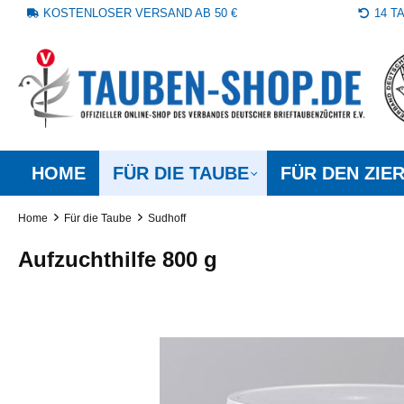
KOSTENLOSER VERSAND AB 50 €
14 
springen
Zur Hauptnavigation springen
HOME
FÜR DIE TAUBE
FÜR DEN ZIE
Home
Für die Taube
Sudhoff
Aufzuchthilfe 800 g
Bildergalerie überspringen