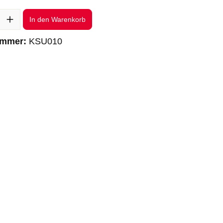
l: Gib den gewünschten Wert ein oder benutze die Schaltflächen um 
In den Warenkorb
ummer:
KSU010