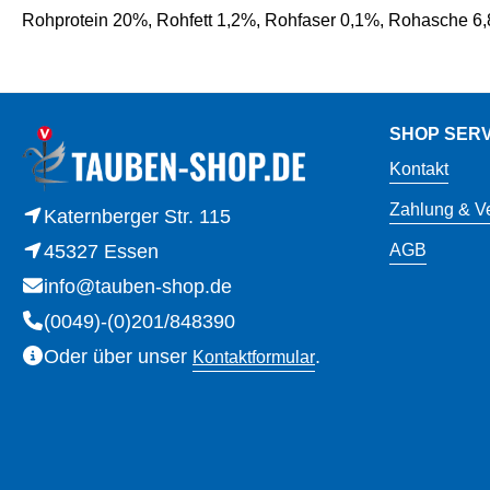
Rohprotein 20%, Rohfett 1,2%, Rohfaser 0,1%, Rohasche 6,
SHOP SERV
Kontakt
Zahlung & V
Katernberger Str. 115
45327 Essen
AGB
info@tauben-shop.de
(0049)-(0)201/848390
Oder über unser
.
Kontaktformular