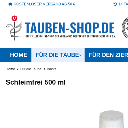
KOSTENLOSER VERSAND AB 50 €
14 
springen
Zur Hauptnavigation springen
HOME
FÜR DIE TAUBE
FÜR DEN ZIE
Home
Für die Taube
Backs
Schleimfrei 500 ml
Bildergalerie überspringen