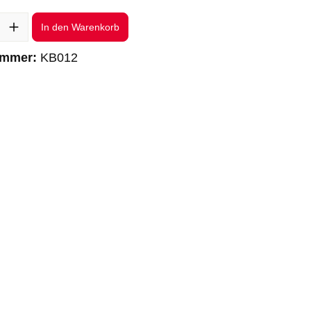
l: Gib den gewünschten Wert ein oder benutze die Schaltflächen um 
In den Warenkorb
ummer:
KB012