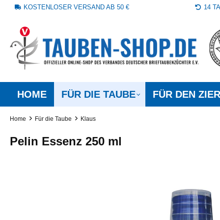
KOSTENLOSER VERSAND AB 50 €
14 
springen
Zur Hauptnavigation springen
HOME
FÜR DIE TAUBE
FÜR DEN ZIE
Home
Für die Taube
Klaus
Pelin Essenz 250 ml
Bildergalerie überspringen