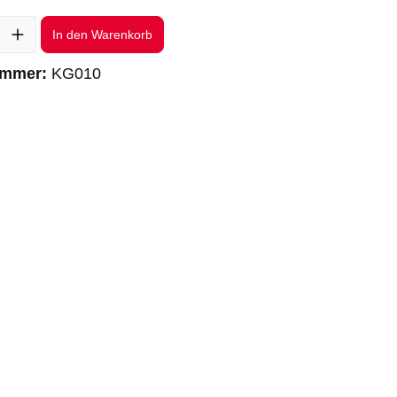
l: Gib den gewünschten Wert ein oder benutze die Schaltflächen um 
In den Warenkorb
ummer:
KG010