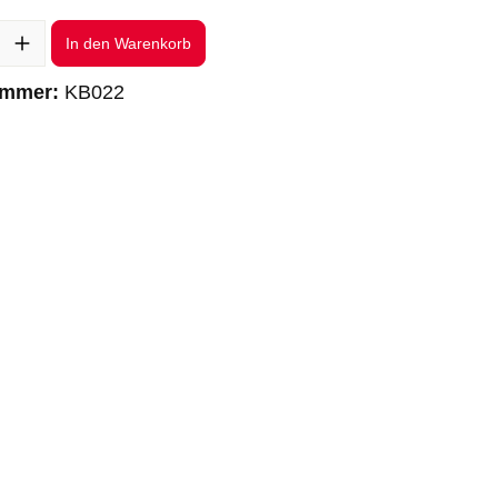
l: Gib den gewünschten Wert ein oder benutze die Schaltflächen um 
In den Warenkorb
ummer:
KB022