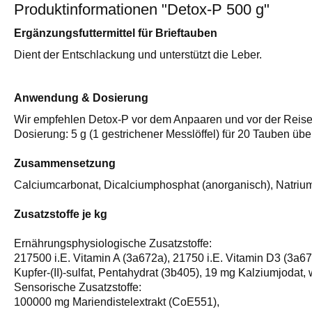
Produktinformationen "Detox-P 500 g"
Ergänzungsfuttermittel für Brieftauben
Dient der Entschlackung und unterstützt die Leber.
Anwendung & Dosierung
Wir empfehlen Detox-P vor dem Anpaaren und vor der Reise 
Dosierung: 5 g (1 gestrichener Messlöffel) für 20 Tauben üb
Zusammensetzung
Calciumcarbonat, Dicalciumphosphat (anorganisch), Natriu
Zusatzstoffe je kg
Ernährungsphysiologische Zusatzstoffe:
217500 i.E. Vitamin A (3a672a), 21750 i.E. Vitamin D3 (3a67
Kupfer-(II)-sulfat, Pentahydrat (3b405), 19 mg Kalziumjodat,
Sensorische Zusatzstoffe:
100000 mg Mariendistelextrakt (CoE551),