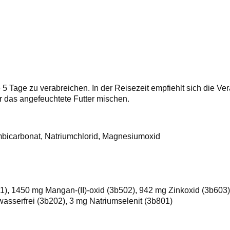
5 Tage zu verabreichen. In der Reisezeit empfiehlt sich die V
er das angefeuchtete Futter mischen.
mbicarbonat, Natriumchlorid, Magnesiumoxid
1), 1450 mg Mangan-(II)-oxid (3b502), 942 mg Zinkoxid (3b603)
 wasserfrei (3b202), 3 mg Natriumselenit (3b801)