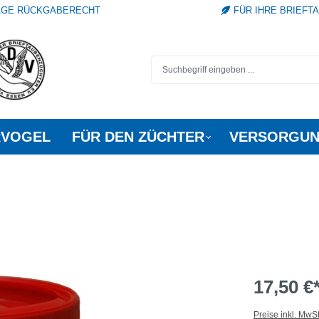
TAGE RÜCKGABERECHT
FÜR IHRE BRIEFT
RVOGEL
FÜR DEN ZÜCHTER
VERSORGUN
17,50 €
Preise inkl. MwS