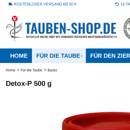
KOSTENLOSER VERSAND AB 50 €
14 
springen
Zur Hauptnavigation springen
HOME
FÜR DIE TAUBE
FÜR DEN ZIE
Home
Für die Taube
Backs
Detox-P 500 g
Bildergalerie überspringen